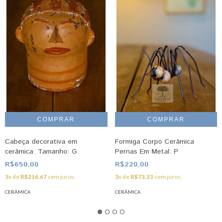
Cabeça decorativa em
Formiga Corpo Cerâmica
cerâmica. Tamanho: G
Pernas Em Metal. P
R$650,00
R$220,00
3
x de
R$216,67
sem juros
3
x de
R$73,33
sem juros
CERÂMICA
CERÂMICA