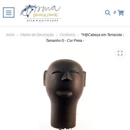
0
Início
-
Objeto de Decoração
-
Cerâmica
-
*#@Cabeça em Terracota -
Tamanho G - Cor Preta -