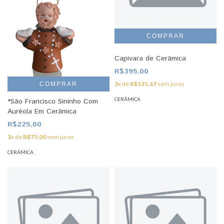
Capivara de Cerâmica
R$395,00
3
x de
R$131,67
sem juros
COMPRAR
CERÂMICA
*São Francisco Sininho Com
Auréola Em Cerâmica
R$225,00
3
x de
R$75,00
sem juros
CERÂMICA