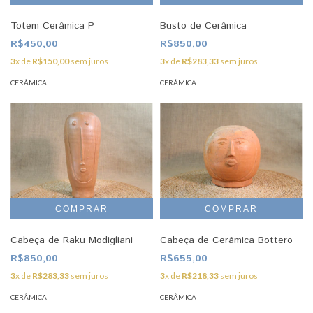
Totem Cerâmica P
Busto de Cerâmica
R$450,00
R$850,00
3
x de
R$150,00
sem juros
3
x de
R$283,33
sem juros
CERÂMICA
CERÂMICA
Cabeça de Raku Modigliani
Cabeça de Cerâmica Bottero
R$850,00
R$655,00
3
x de
R$283,33
sem juros
3
x de
R$218,33
sem juros
CERÂMICA
CERÂMICA