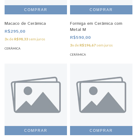
Macaco de Cerâmica
Formiga em Cerâmica com
Metal M
R$295,00
R$590,00
3
x de
R$98,33
sem juros
3
x de
R$196,67
sem juros
CERÂMICA
CERÂMICA