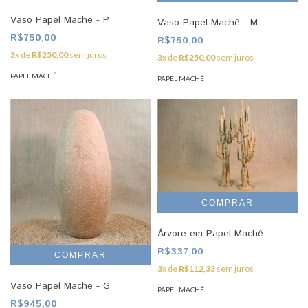
Vaso Papel Machê - P
Vaso Papel Machê - M
R$750,00
R$750,00
3
x de
R$250,00
sem juros
3
x de
R$250,00
sem juros
PAPEL MACHÊ
PAPEL MACHÊ
Árvore em Papel Machê
R$337,00
3
x de
R$112,33
sem juros
Vaso Papel Machê - G
PAPEL MACHÊ
R$945,00