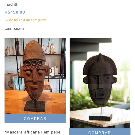
machê.
R$450,00
3
x de
R$150,00
sem juros
PAPEL MACHÊ
*Máscara africana I em papel