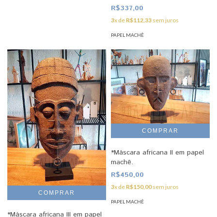
R$337,00
3
x de
R$112,33
sem juros
PAPEL MACHÊ
*Máscara africana II em papel
machê.
R$450,00
3
x de
R$150,00
sem juros
PAPEL MACHÊ
*Máscara africana III em papel