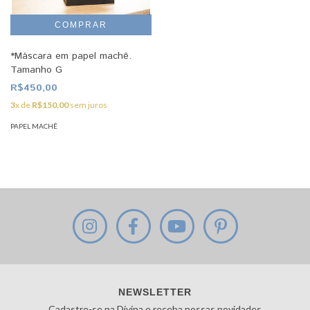
*Máscara em papel machê.
Tamanho G
R$450,00
3
x de
R$150,00
sem juros
PAPEL MACHÊ
NEWSLETTER
Cadastre-se na Divina e receba nossas novidades